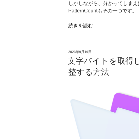
しかしながら、分かってしまえ
PatternCountもその一つです。
“PatternCount
続きを読む
関
数
に
投
2023年9月19日
つ
稿
文字バイトを取得
日:
い
整する方法
て”
の