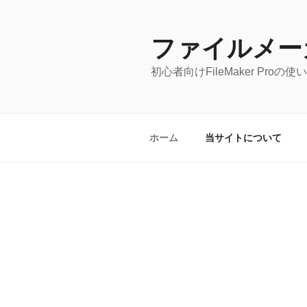
コ
ン
テ
ファイルメー
ン
初心者向けFileMaker Pro
ツ
へ
ス
キ
ホーム
当サイトについて
ッ
プ