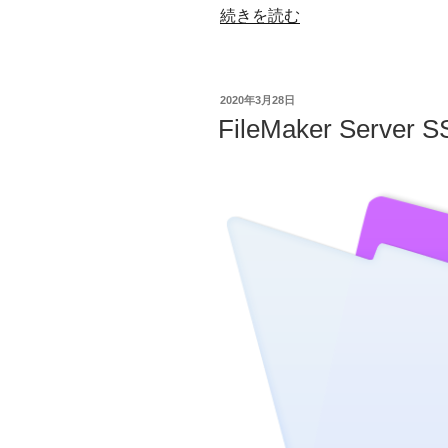
“文
続きを読む
字
バ
イ
投
2020年3月28日
ト
稿
FileMaker Serve
日:
を
取
得
し
て
フ
ォ
ン
ト
サ
イ
ズ
を
調