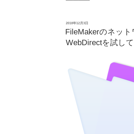
Server
SSL
の
投
2018年12月3日
設
稿
FileMakerのネ
日:
定”
WebDirectを試
の