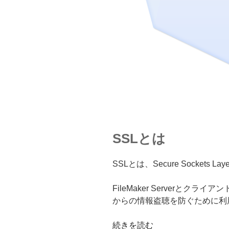
整
す
る
方
法”
の
SSLとは
SSLとは、Secure Sockets 
FileMaker Serverと
からの情報盗聴を防ぐために利
“FileMaker
続きを読む