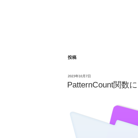
投稿
投
2023年10月7日
稿
PatternCount関
日: