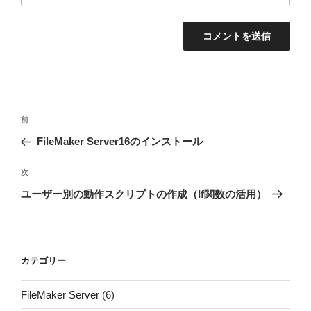
投
前
前
稿
の
FileMaker Server16のインストール
ナ
投
ビ
稿
次
次
ゲ
の
ユーザー別の動作スクリプトの作成（If関数の活用）
投
ー
稿
シ
ョ
カテゴリー
ン
FileMaker Server
(6)