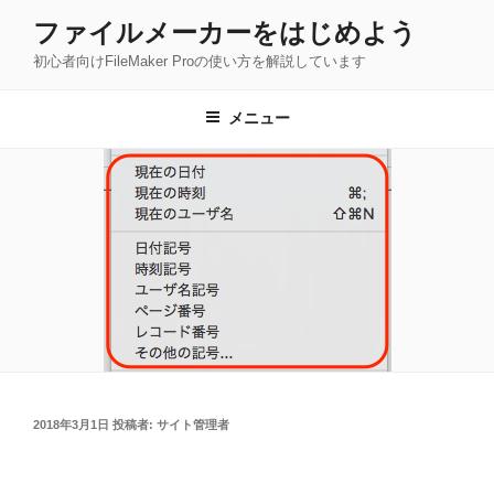
コ
ファイルメーカーをはじめよう
ン
初心者向けFileMaker Proの使い方を解説しています
テ
ン
ツ
メニュー
へ
ス
キ
ッ
プ
投
2018年3月1日
投稿者:
サイト管理者
稿
日: